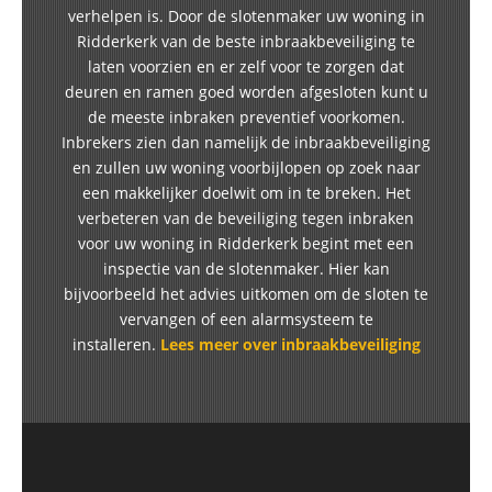
verhelpen is. Door de slotenmaker uw woning in
Ridderkerk van de beste inbraakbeveiliging te
laten voorzien en er zelf voor te zorgen dat
deuren en ramen goed worden afgesloten kunt u
de meeste inbraken preventief voorkomen.
Inbrekers zien dan namelijk de inbraakbeveiliging
en zullen uw woning voorbijlopen op zoek naar
een makkelijker doelwit om in te breken. Het
verbeteren van de beveiliging tegen inbraken
voor uw woning in Ridderkerk begint met een
inspectie van de slotenmaker. Hier kan
bijvoorbeeld het advies uitkomen om de sloten te
vervangen of een alarmsysteem te
installeren.
Lees meer over inbraakbeveiliging