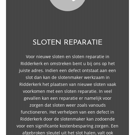
SLOTEN REPARATIE
Voor nieuwe sloten en sloten reparatie in
Ridderkerk en omstreken bent u bij ons op het
juiste adres. Indien een defect ontstaat aan een
slot dan kan de slotenmaker werkzaam in
Ridderkerk het plaatsen van nieuwe sloten vaak
voorkomen met een sloten reparatie. In veel
gevallen kan een reparatie er namelijk voor
zorgen dat sloten weer zoals vanouds
functioneren. Het verhelpen van een defect in
Ridderkerk door de slotenmaker kan zodoende
voor een significante kostenbesparing zorgen. Een
afgebroken sleutel uit het slot halen, valt ook