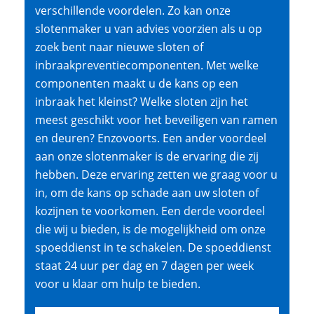
verschillende voordelen. Zo kan onze
slotenmaker u van advies voorzien als u op
zoek bent naar nieuwe sloten of
inbraakpreventiecomponenten. Met welke
componenten maakt u de kans op een
inbraak het kleinst? Welke sloten zijn het
meest geschikt voor het beveiligen van ramen
en deuren? Enzovoorts. Een ander voordeel
aan onze slotenmaker is de ervaring die zij
hebben. Deze ervaring zetten we graag voor u
in, om de kans op schade aan uw sloten of
kozijnen te voorkomen. Een derde voordeel
die wij u bieden, is de mogelijkheid om onze
spoeddienst in te schakelen. De spoeddienst
staat 24 uur per dag en 7 dagen per week
voor u klaar om hulp te bieden.