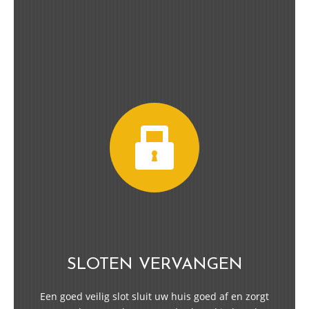
SLOTEN VERVANGEN
Een goed veilig slot sluit uw huis goed af en zorgt