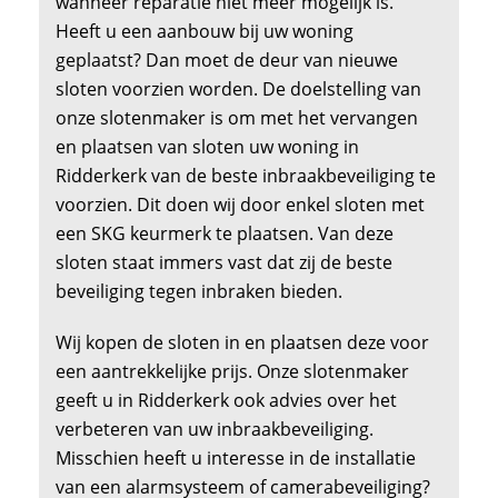
wanneer reparatie niet meer mogelijk is.
Heeft u een aanbouw bij uw woning
geplaatst? Dan moet de deur van nieuwe
sloten voorzien worden. De doelstelling van
onze slotenmaker is om met het vervangen
en plaatsen van sloten uw woning in
Ridderkerk van de beste inbraakbeveiliging te
voorzien. Dit doen wij door enkel sloten met
een SKG keurmerk te plaatsen. Van deze
sloten staat immers vast dat zij de beste
beveiliging tegen inbraken bieden.
Wij kopen de sloten in en plaatsen deze voor
een aantrekkelijke prijs. Onze slotenmaker
geeft u in Ridderkerk ook advies over het
verbeteren van uw inbraakbeveiliging.
Misschien heeft u interesse in de installatie
van een alarmsysteem of camerabeveiliging?