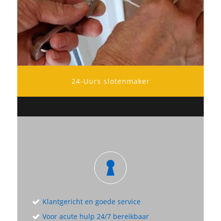
24-Uurs slotenmaker
Klantgericht en goede service
Voor acute hulp 24/7 bereikbaar