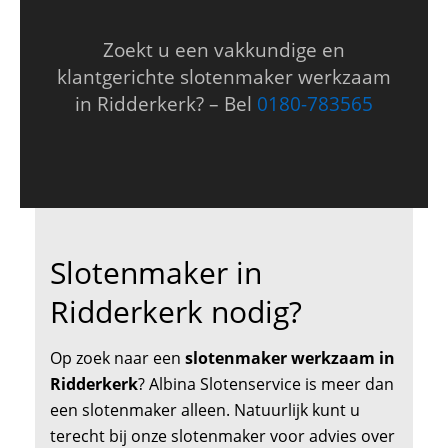
Zoekt u een vakkundige en
klantgerichte slotenmaker werkzaam
in Ridderkerk? – Bel
0180-783565
Slotenmaker in
Ridderkerk nodig?
Op zoek naar een
slotenmaker werkzaam in
Ridderkerk
? Albina Slotenservice is meer dan
een slotenmaker alleen. Natuurlijk kunt u
terecht bij onze slotenmaker voor advies over