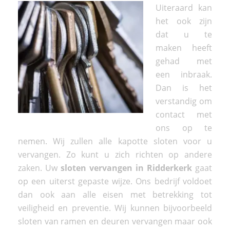
Uiteraard kan
het ook zijn
dat u te
maken heeft
gehad met
een inbraak.
Dan is het
verstandig om
contact met
ons op te
nemen. Wij zullen alle kapotte sloten voor u
vervangen. Zo kunt u zich richten op andere
zaken. Uw
sloten vervangen in Ridderkerk
gaat
op een uiterst gepaste wijze. Ons bedrijf voldoet
dan ook aan alle eisen met betrekking tot
veiligheid en preventie. Wij kunnen bijvoorbeeld
sloten van ramen en deuren vervangen maar ook