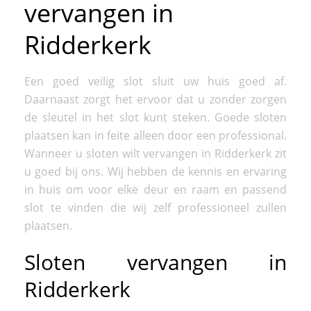
vervangen in
Ridderkerk
Een goed veilig slot sluit uw huis goed af.
Daarnaast zorgt het ervoor dat u zonder zorgen
de sleutel in het slot kunt steken. Goede sloten
plaatsen kan in feite alleen door een professional.
Wanneer u sloten wilt vervangen in Ridderkerk zit
u goed bij ons. Wij hebben de kennis en ervaring
in huis om voor elke deur en raam en passend
slot te vinden die wij zelf professioneel zullen
plaatsen.
Sloten vervangen in
Ridderkerk