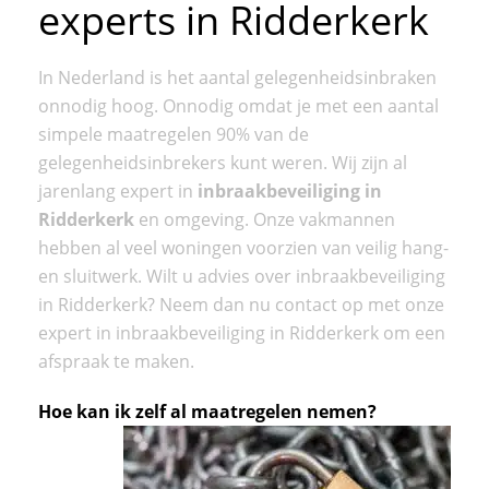
experts in Ridderkerk
In Nederland is het aantal gelegenheidsinbraken
onnodig hoog. Onnodig omdat je met een aantal
simpele maatregelen 90% van de
gelegenheidsinbrekers kunt weren. Wij zijn al
jarenlang expert in
inbraakbeveiliging in
Ridderkerk
en omgeving. Onze vakmannen
hebben al veel woningen voorzien van veilig hang-
en sluitwerk. Wilt u advies over inbraakbeveiliging
in Ridderkerk? Neem dan nu contact op met onze
expert in inbraakbeveiliging in Ridderkerk om een
afspraak te maken.
Hoe kan ik zelf al maatregelen nemen?