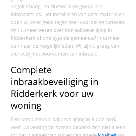
degelijk hang- en sluitwerk en goede anti-
inbraakstrips. Het installeren van deze materialen
doen wij overigens tegen zeer voordelige tarieven.
Wilt u meer weten over inbraakbeveiliging in
Ridderkerk of omliggende gemeente? Informeer
dan naar de mogelijkheden. Wij zijn u graag van
dienst bij het voorkomen van inbraak.
Complete
inbraakbeveiliging in
Ridderkerk voor uw
woning
Een complete inbraakbeveiliging in Ridderkerk
voor uw woning verzorgen beperkt zich niet alleen
tot het plaatsen van sloten van goede
kwaliteit
op