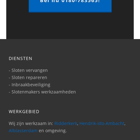
Bel nu 0180-783565!
DIENSTEN
- Sloten vervangen
- Sloten repareren
- Inbraakbeveiliging
- Slotenmakers werkzaamheden
WERKGEBIED
Wij zijn werkzaam in:
Ridderkerk
,
Hendrik-Ido-Ambacht
,
Alblasserdam
en omgeving.