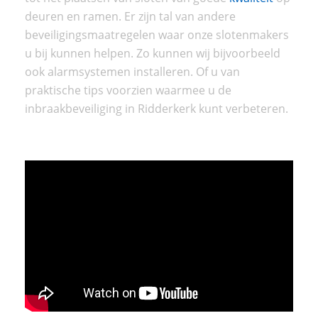
deuren en ramen. Er zijn tal van andere
beveiligingsmaatregelen waar onze slotenmakers
u bij kunnen helpen. Zo kunnen wij bijvoorbeeld
ook alarmsystemen installeren. Of u van
praktische tips voorzien waarmee u de
inbraakbeveiliging in Ridderkerk kunt verbeteren.