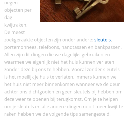
negen
objecten per
dag
kwijtraken.
De meest
zoekgeraakte objecten zijn onder andere:
sleutels
,
portemonnees, telefoons, handtassen en bankpassen.
Allen zijn dit dingen die we dagelijks gebruiken en
waarmee we eigenlijk niet het huis kunnen verlaten
zonder deze bij ons te hebben. Vooral zonder sleutels
is het moeilijk je huis te verlaten. Immers kunnen we
het huis niet meer binnenkomen wanneer we de deur
achter ons dichtgooien en geen sleutels bij hebben om
deze weer te openen bij terugkomst. Om je te helpen
om je sleutels en alle andere dingen nooit meer kwijt te
raken hebben we de volgende tips samengesteld.