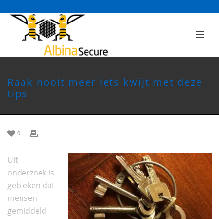
Raak nooit meer iets kwijt met deze
tips
0
Uit
onderzoek is
gebleken dat
mensen
gemiddeld