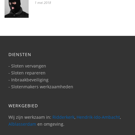
1 mei 2018
DIENSTEN
- Sloten vervangen
- Sloten repareren
- Inbraakbeveiliging
- Slotenmakers werkzaamheden
WERKGEBIED
Wij zijn werkzaam in:
Ridderkerk
,
Hendrik-Ido-Ambacht
,
Alblasserdam
en omgeving.