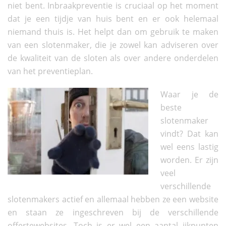
niet bent. Inbraakpreventie is cruciaal op het moment
dat je een tijdje van huis bent en er ook helemaal
niemand thuis is. Het helpt dan om gebruik te maken
van een slotenmaker, die je zowel kan adviseren over
de kwaliteit van de sloten als over andere onderdelen
van het preventieplan.
Waar je de
beste
slotenmaker
vindt? Dat kan
wel eens lastig
worden. Er zijn
veel
verschillende
slotenmakers actief en allemaal hebben ze een website
en staan ze ingeschreven bij de verschillende
offertewebsites. Toch is er wel een aantal ijkpunten